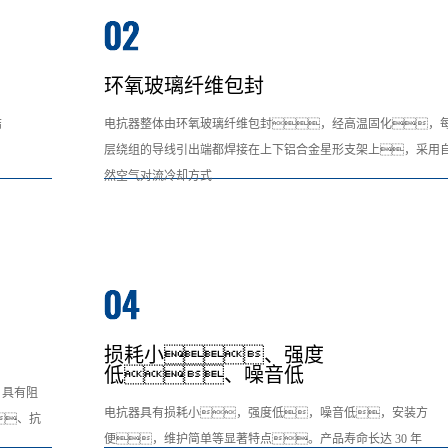
环氧玻璃纤维包封
结
电抗器整体由环氧玻璃纤维包封，经高温固化，
层绕组的导线引出端都焊接在上下铝合金星形支架上，采用
然空气对流冷却方式
损耗小、强度
低、噪音低
，具有阻
电抗器具有损耗小，强度低，噪音低，安装方
、抗
便，维护简单等显著特点。产品寿命长达 30 年